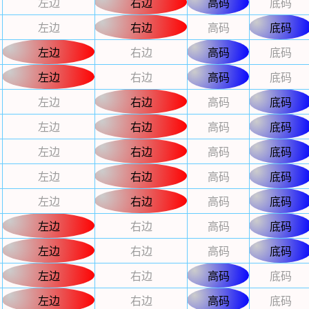
左边
右边
高码
底码
左边
右边
高码
底码
左边
右边
高码
底码
左边
右边
高码
底码
左边
右边
高码
底码
左边
右边
高码
底码
左边
右边
高码
底码
左边
右边
高码
底码
左边
右边
高码
底码
左边
右边
高码
底码
左边
右边
高码
底码
左边
右边
高码
底码
左边
右边
高码
底码