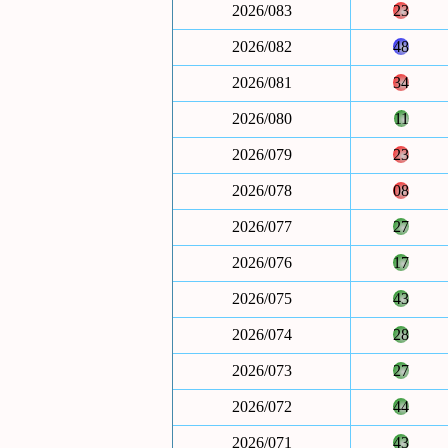
2026/083
23
2026/082
48
2026/081
34
2026/080
11
2026/079
23
2026/078
08
2026/077
27
2026/076
17
2026/075
43
2026/074
28
2026/073
27
2026/072
44
2026/071
43