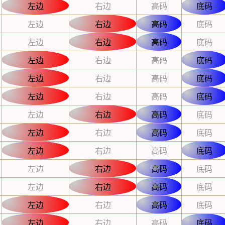
左边
右边
高码
底码
左边
右边
高码
底码
左边
右边
高码
底码
左边
右边
高码
底码
左边
右边
高码
底码
左边
右边
高码
底码
左边
右边
高码
底码
左边
右边
高码
底码
左边
右边
高码
底码
左边
右边
高码
底码
左边
右边
高码
底码
左边
右边
高码
底码
左边
右边
高码
底码