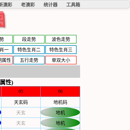
新澳彩
老澳彩
统计器
工具箱
图
势
段走势
波色走势
肖一
特色生肖二
特色生肖三
期属性
五行走势
单双大小
属性)
05
06
天玄码
地机码
天玄
地机
天玄
地机