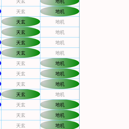
天玄
地机
天玄
地机
天玄
地机
天玄
地机
天玄
地机
天玄
地机
天玄
地机
天玄
地机
天玄
地机
天玄
地机
天玄
地机
天玄
地机
天玄
地机